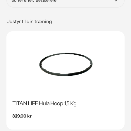
Sorter efter:
Udstyr til din træning
TITAN LIFE Hula Hoop 1,5 Kg
Normal
329,00 kr
pris