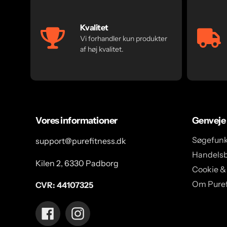
Kvalitet
Vi forhandler kun produkter
af høj kvalitet.
Vores informationer
Genveje
Søgefunk
support@purefitness.dk
Handelsb
Kilen 2, 6330 Padborg
Cookie &
Om Puref
CVR: 44107325
Facebook
Instagram