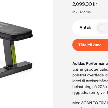
Normal
2.099,00 kr
pris
Inkl. Moms.
Antal:
Tilføj til kurv
Tilføjelse
af
Adidas Performance
produkt
træningspotentiale. 
til
polstret overflade,
din
ideel til øvelser b
indkøbsvogn
belastning på 205 k
rygpude, som giver fu
Med SCAN TO TRAIN 