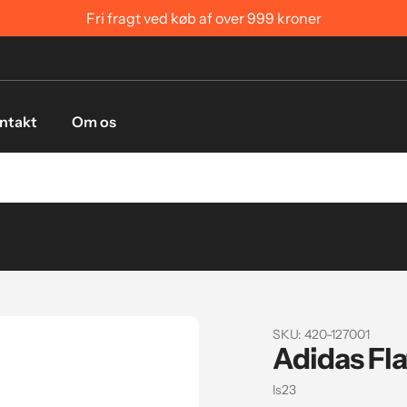
Fri fragt ved køb af over 999 kroner
ntakt
Om os
SKU:
420-127001
Adidas Fl
Sælger
ls23