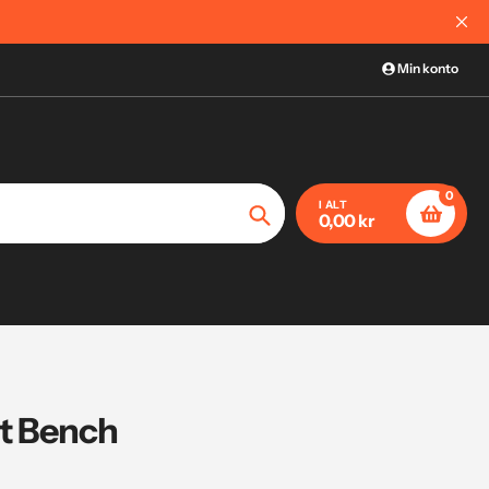
Få gratis oprettelse hos Local Fitness
Min konto
0
I ALT
0,00 kr
Søg
at Bench