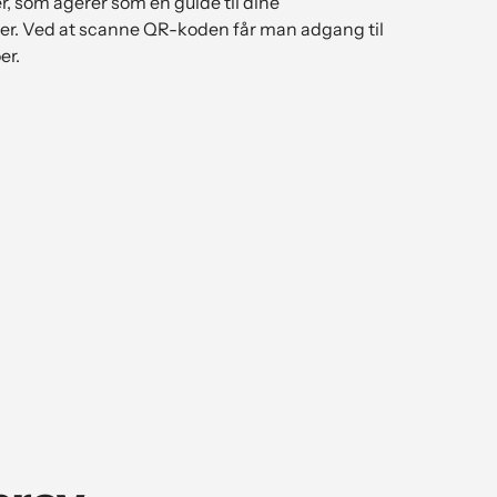
, som agerer som en guide til dine
. Ved at scanne QR-koden får man adgang til
er.